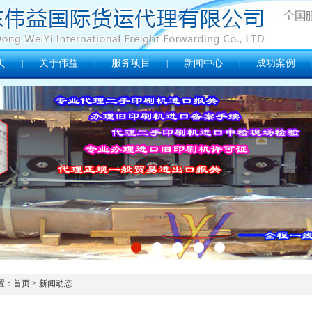
页
关于伟益
服务项目
新闻中心
成功案例
|
|
|
|
置：
首页
> 新闻动态