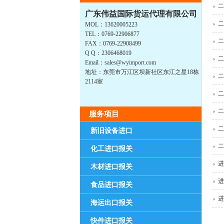
二
广东伟益国际货运代理有限公司
二
MOL：13620005223
TEL：0769-22906877
二
FAX：0769-22908499
Q Q：2306468019
二
Email：sales@wyimport.com
地址：东莞市万江区坝新社区东江之星18栋
二
2114室
二
二
服务项目
二
新旧设备进口
二
化工进口报关
进
木材进口报关
进
食品进口报关
进
海运出口报关
快件进口报关