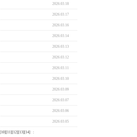
2026.03.18
2026.03.17
2026.03.16
2026.03.14
2026.03.13
2026.03.12
2026.03.11
2026.03.10
2026.03.09
2026.03.07
2026.03.06
2026.03.05
[
10
][
11
][
12
][
13
][
14
]
:
: