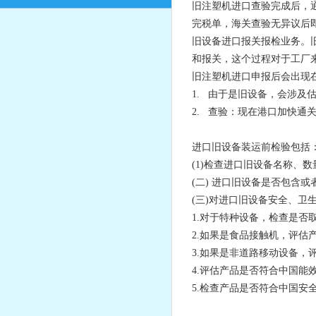
旧注塑机进口查验完成后，
完税单，海关查验无异议后
旧设备进口报关报检业务。
和报关，这个过程对于工厂来
旧注塑机进口申报后会出现
1. 由于是旧设备，会涉及
2. 查验：现在港口加快通
进口旧设备装运前检验包括
(1)检查进口旧设备名称、数
(二) 进口旧设备是否包含
(三)对进口旧设备安全、卫
1.对于特种设备，检查是否
2.如果是食品接触机，评估
3.如果是非道路移动设备，
4.评估产品是否符合中国能
5.检查产品是否符合中国安