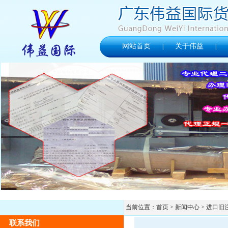
网站首页
关于伟益
|
|
当前位置：
首页
> 新闻中心 > 进
联系我们